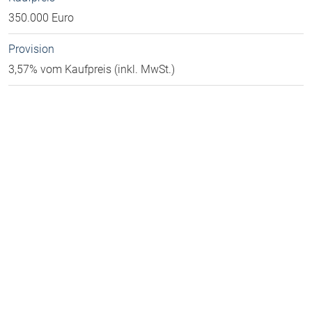
350.000 Euro
Provision
3,57% vom Kaufpreis (inkl. MwSt.)
Mieteinnahmen (Soll)
25.800 Euro
Lage
Postleitzahl
47166
Ort
Duisburg
Land