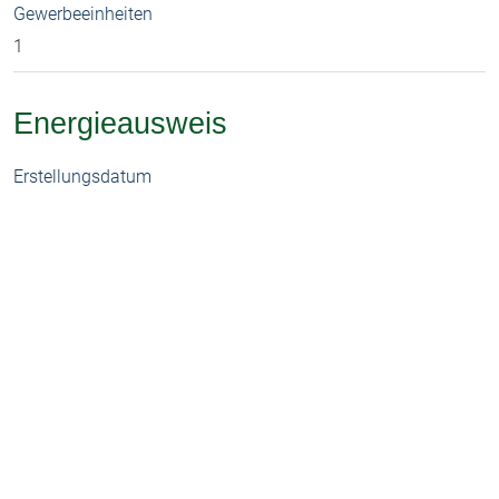
Gewerbeeinheiten
1
Energieausweis
Erstellungsdatum
Liegt zur Besichtigung vor
Objektbeschreibung
Wuppertal-Langenfeld: Gewerbehallen mit 1824
Gesamtfläche, davon etwa 150 qm Bürobereich.
Anlieferung über Rolltor.
Eigene Ölheizung, der Mieter bestellt selber das Öl.
Die Nebenkosten liegen bei 890 €.